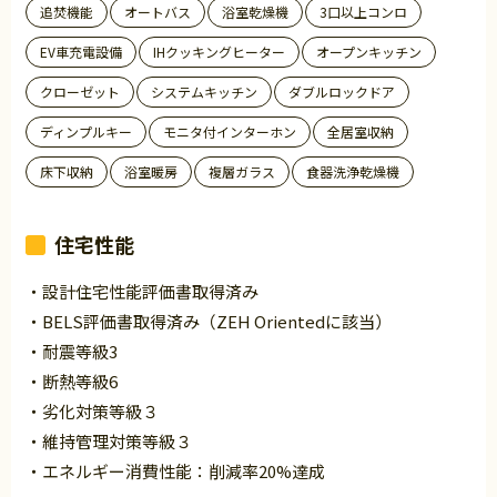
追焚機能
オートバス
浴室乾燥機
3口以上コンロ
EV車充電設備
IHクッキングヒーター
オープンキッチン
クローゼット
システムキッチン
ダブルロックドア
ディンプルキー
モニタ付インターホン
全居室収納
床下収納
浴室暖房
複層ガラス
食器洗浄乾燥機
住宅性能
・設計住宅性能評価書取得済み
・BELS評価書取得済み（ZEH Orientedに該当）
・耐震等級3
・断熱等級6
・劣化対策等級３
・維持管理対策等級３
・エネルギー消費性能：削減率20%達成