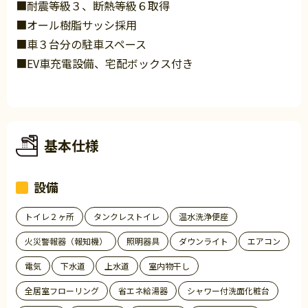
■耐震等級３、断熱等級６取得
■オール樹脂サッシ採用
■車３台分の駐車スペース
■EV車充電設備、宅配ボックス付き
基本仕様
設備
トイレ２ヶ所
タンクレストイレ
温水洗浄便座
火災警報器（報知機）
照明器具
ダウンライト
エアコン
電気
下水道
上水道
室内物干し
全居室フローリング
省エネ給湯器
シャワー付洗面化粧台